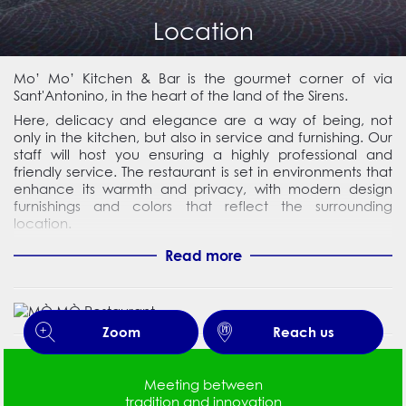
Location
Mo’ Mo’ Kitchen & Bar is the gourmet corner of via
Sant'Antonino, in the heart of the land of the Sirens.
Here, delicacy and elegance are a way of being, not
only in the kitchen, but also in service and furnishing. Our
staff will host you ensuring a highly professional and
friendly service. The restaurant is set in environments that
enhance its warmth and privacy, with modern design
furnishings and colors that reflect the surrounding
location.
The restaurant is located in the center of Sorrento, a few
Read more
steps from the main tourist attractions and the port.
Before or after a wonderful walk through Piazza Tasso, the
shopping street, the village of Marina Grande, the Villa
Comunale and the Cloister of San Francesco, we will be
Zoom
Reach us
able to welcome you with our usual courtesy for an
evening of good food.
Meeting between
tradition and innovation