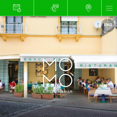
ENG
ITA